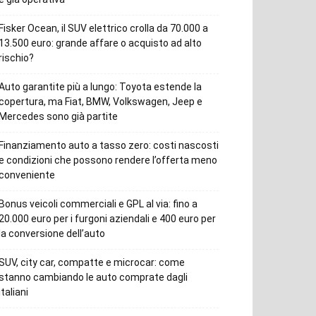
Fisker Ocean, il SUV elettrico crolla da 70.000 a
13.500 euro: grande affare o acquisto ad alto
rischio?
Auto garantite più a lungo: Toyota estende la
copertura, ma Fiat, BMW, Volkswagen, Jeep e
Mercedes sono già partite
Finanziamento auto a tasso zero: costi nascosti
e condizioni che possono rendere l’offerta meno
conveniente
Bonus veicoli commerciali e GPL al via: fino a
20.000 euro per i furgoni aziendali e 400 euro per
la conversione dell’auto
SUV, city car, compatte e microcar: come
stanno cambiando le auto comprate dagli
italiani