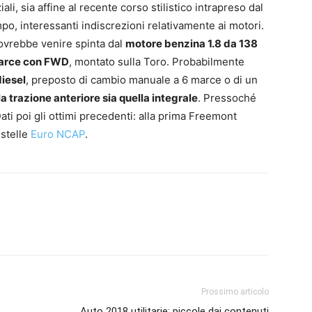
li, sia affine al recente corso stilistico intrapreso dal
mpo, interessanti indiscrezioni relativamente ai motori.
ovrebbe venire spinta dal
motore benzina 1.8 da 138
marce con FWD
, montato sulla Toro. Probabilmente
diesel
, preposto di cambio manuale a 6 marce o di un
 la trazione anteriore sia quella integrale
. Pressoché
 Dati poi gli ottimi precedenti: alla prima Freemont
 stelle
Euro NCAP
.
Prossimo articolo
Auto 2018 utilitarie: piccole dai contenuti