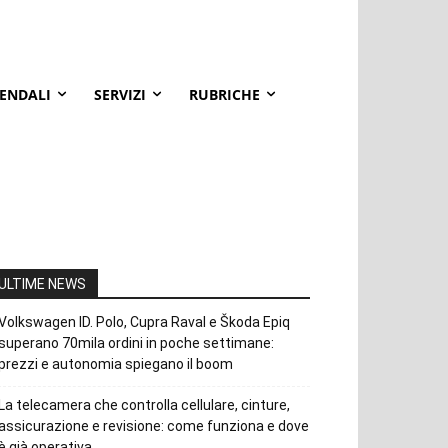
IENDALI
SERVIZI
RUBRICHE
ULTIME NEWS
Volkswagen ID. Polo, Cupra Raval e Škoda Epiq
superano 70mila ordini in poche settimane:
prezzi e autonomia spiegano il boom
La telecamera che controlla cellulare, cinture,
assicurazione e revisione: come funziona e dove
è già operativa