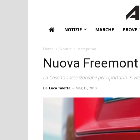
NOTIZIE
MARCHE
PROVE
Home
Notizie
Anteprima
Nuova Freemont 
La Casa torinese starebbe per riportarlo in vit
Da
Luca Talotta
-
Mag 15, 2018