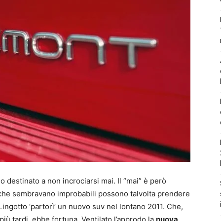
o destinato a non incrociarsi mai. Il “mai” è però
i che sembravano improbabili possono talvolta prendere
l Lingotto ‘partorì’ un nuovo suv nel lontano 2011. Che,
più tardi, ebbe fortuna. Ventilato l’approdo la
nuova