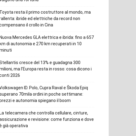
Toyota resta il primo costruttore al mondo, ma
rallenta: ibride ed elettriche da record non
compensano il crollo in Cina
Nuova Mercedes GLA elettrica e ibrida: fino a 657
km di autonomia e 270 km recuperati in 10
minuti
Stellantis cresce del 13% e guadagna 300
milioni, ma l’Europa resta in rosso: cosa dicono i
conti 2026
Volkswagen ID. Polo, Cupra Raval e Škoda Epiq
superano 70mila ordini in poche settimane:
prezzi e autonomia spiegano il boom
La telecamera che controlla cellulare, cinture,
assicurazione e revisione: come funziona e dove
è già operativa