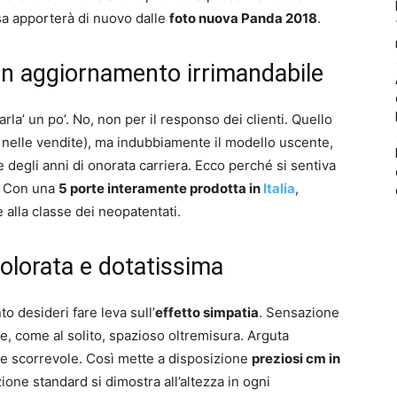
a apporterà di nuovo dalle
foto nuova Panda 2018
.
n aggiornamento irrimandabile
rla’ un po’. No, non per il responso dei clienti. Quello
 nelle vendite), ma indubbiamente il modello uscente,
re degli anni di onorata carriera. Ecco perché si sentiva
a. Con una
5 porte interamente prodotta in
Italia
,
 alla classe dei neopatentati.
olorata e dotatissima
 desideri fare leva sull’
effetto simpatia
. Sensazione
che, come al solito, spazioso oltremisura. Arguta
ore scorrevole. Così mette a disposizione
preziosi cm in
ione standard si dimostra all’altezza in ogni