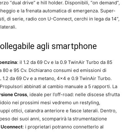
rzo “dual drive” e hill holder. Disponibili, “on demand”,
parcheggio e la frenata automatica di emergenza. Super-
sti, di serie, radio con U-Connect, cerchi in lega da 14”,
laterali.
ollegabile agli smartphone
 benzina
: il 1.2 da 69 Cv e la 0.9 TwinAir Turbo da 85
3 da 80 e 95 Cv. Dichiarano consumi ed emissioni di
GPL 1.2 da 69 Cv e a metano, 4×4 e 0.9 TwinAir Turbo.
Propulsori abbinati al cambio manuale a 5 rapporti. La
rsione Cross
, ideale per l’off-road: nelle discese sfrutta
rridoio nei prossimi mesi vedremo un restyling,
ppi ottici, calandra anteriore e fasce laterali. Dentro,
peso dei suoi anni, scomparirà la strumentazione
e Uconnect
: i proprietari potranno connetterlo al