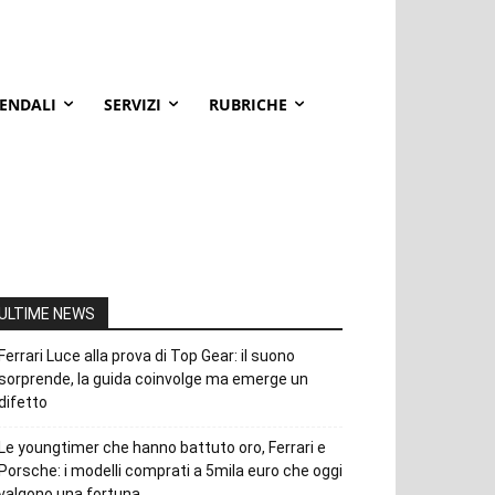
IENDALI
SERVIZI
RUBRICHE
ULTIME NEWS
Ferrari Luce alla prova di Top Gear: il suono
sorprende, la guida coinvolge ma emerge un
difetto
Le youngtimer che hanno battuto oro, Ferrari e
Porsche: i modelli comprati a 5mila euro che oggi
valgono una fortuna