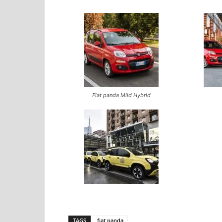
Fiat panda Mild Hybrid
TAGS
fiat panda