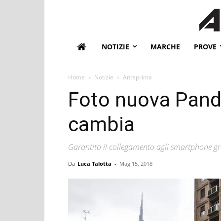
NOTIZIE
MARCHE
PROVE
Home
Notizie
Anteprima
Foto nuova Pand
cambia
Garantito il collegamento agli smartphone gr
Da
Luca Talotta
-
Mag 15, 2018