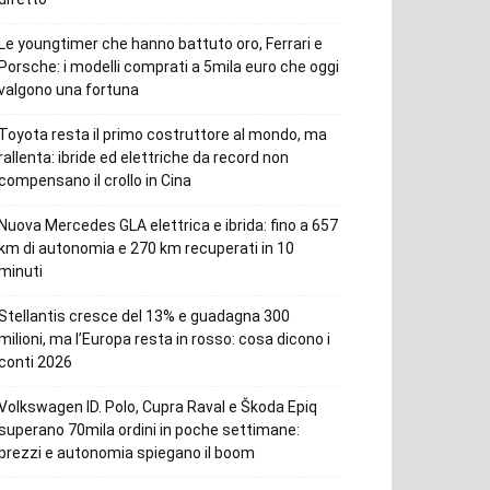
Le youngtimer che hanno battuto oro, Ferrari e
Porsche: i modelli comprati a 5mila euro che oggi
valgono una fortuna
Toyota resta il primo costruttore al mondo, ma
rallenta: ibride ed elettriche da record non
compensano il crollo in Cina
Nuova Mercedes GLA elettrica e ibrida: fino a 657
km di autonomia e 270 km recuperati in 10
minuti
Stellantis cresce del 13% e guadagna 300
milioni, ma l’Europa resta in rosso: cosa dicono i
conti 2026
Volkswagen ID. Polo, Cupra Raval e Škoda Epiq
superano 70mila ordini in poche settimane:
prezzi e autonomia spiegano il boom