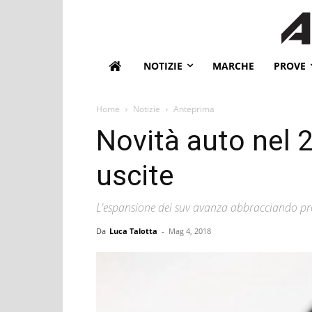
NOTIZIE
MARCHE
PROVE
Home
Notizie
Anteprima
Novità auto nel 
uscite
L'espansione dei suv avanza abbracciando prop
Da
Luca Talotta
-
Mag 4, 2018