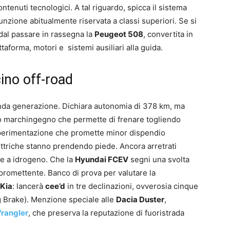
ontenuti tecnologici. A tal riguardo, spicca il sistema
ione abitualmente riservata a classi superiori. Se si
dal passare in rassegna la
Peugeot 508
, convertita in
aforma, motori e sistemi ausiliari alla guida.
ino off-road
da generazione. Dichiara autonomia di 378 km, ma
to marchingegno che permette di frenare togliendo
Sperimentazione che promette minor dispendio
ettriche stanno prendendo piede. Ancora arretrati
re a idrogeno. Che la
Hyundai FCEV
segni una svolta
 promettente. Banco di prova per valutare la
Kia
: lancerà
cee’d
in tre declinazioni, ovverosia cinque
 Brake). Menzione speciale alle
Dacia Duster
,
rangler
, che preserva la reputazione di fuoristrada