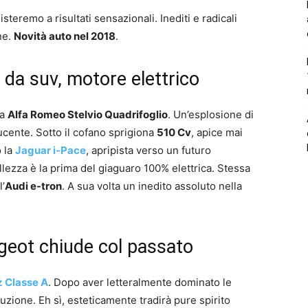
isteremo a risultati sensazionali. Inediti e radicali
ne.
Novità auto nel 2018
.
 da suv, motore elettrico
na
Alfa Romeo Stelvio Quadrifoglio
. Un’esplosione di
ucente. Sotto il cofano sprigiona
510 Cv
, apice mai
o la
Jaguar i-Pace
, apripista verso un futuro
lezza è la prima del giaguaro 100% elettrica. Stessa
l’
Audi e-tron
. A sua volta un inedito assoluto nella
geot chiude col passato
 Classe A
. Dopo aver letteralmente dominato le
luzione. Eh sì, esteticamente tradirà pure spirito