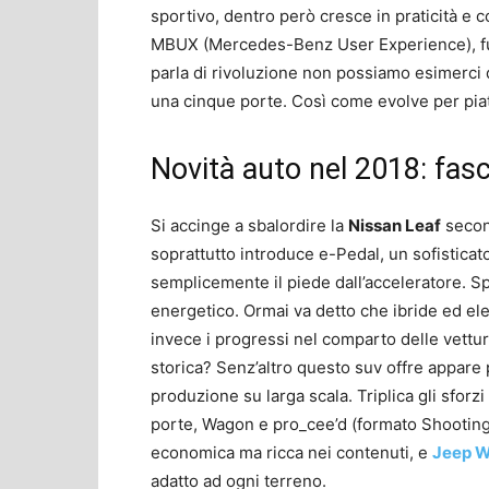
sportivo, dentro però cresce in praticità e c
MBUX (Mercedes-Benz User Experience), funz
parla di rivoluzione non possiamo esimerci 
una cinque porte. Così come evolve per piatt
Novità auto nel 2018: fasc
Si accinge a sbalordire la
Nissan Leaf
secon
soprattutto introduce e-Pedal, un sofistica
semplicemente il piede dall’acceleratore. 
energetico. Ormai va detto che ibride ed el
invece i progressi nel comparto delle vettu
storica? Senz’altro questo suv offre appare
produzione su larga scala. Triplica gli sforzi
porte, Wagon e pro_cee’d (formato Shooting
economica ma ricca nei contenuti, e
Jeep W
adatto ad ogni terreno.