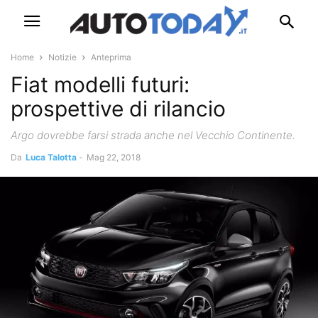
Home
Notizie
Anteprima
Fiat modelli futuri:
prospettive di rilancio
Argo dovrebbe farsi strada anche nel Vecchio Continente.
Da
Luca Talotta
-
Mag 22, 2018