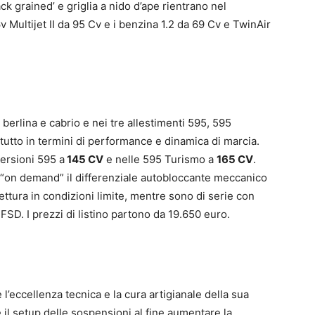
ck grained’ e griglia a nido d’ape rientrano nel
6v Multijet II da 95 Cv e i benzina 1.2 da 69 Cv e TwinAir
a berlina e cabrio e nei tre allestimenti 595, 595
utto in termini di performance e dinamica di marcia.
versioni 595 a
145 CV
e nelle 595 Turismo a
165 CV
.
“on demand” il differenziale autobloccante meccanico
ettura in condizioni limite, mentre sono di serie con
FSD. I prezzi di listino partono da 19.650 euro.
 l’eccellenza tecnica e la cura artigianale della sua
 il setup delle sospensioni al fine aumentare la