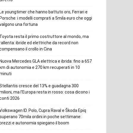
Le youngtimer che hanno battuto oro, Ferrari e
Porsche: i modelli comprati a 5mila euro che oggi
valgono una fortuna
Toyota resta il primo costruttore al mondo, ma
rallenta: ibride ed elettriche da record non
compensano il crollo in Cina
Nuova Mercedes GLA elettrica e ibrida: fino a 657
km di autonomia e 270 km recuperati in 10
minuti
Stellantis cresce del 13% e guadagna 300
milioni, ma l’Europa resta in rosso: cosa dicono i
conti 2026
Volkswagen ID. Polo, Cupra Raval e Škoda Epiq
superano 70mila ordini in poche settimane:
prezzi e autonomia spiegano il boom