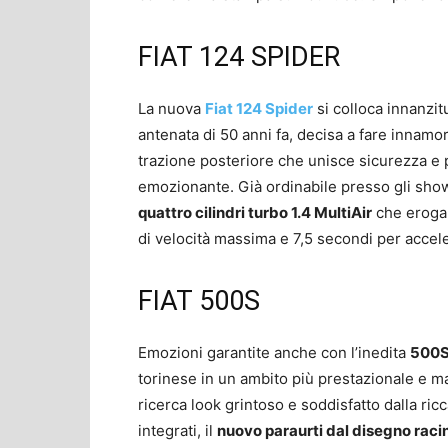
FIAT 124 SPIDER
La nuova
Fiat 124 Spider
si colloca innanzit
antenata di 50 anni fa, decisa a fare innamora
trazione posteriore che unisce sicurezza e 
emozionante. Già ordinabile presso gli showr
quattro cilindri turbo 1.4 MultiAir
che eroga 
di velocità massima e 7,5 secondi per accel
FIAT 500S
Emozioni garantite anche con l’inedita
500
torinese in un ambito più prestazionale e ma
ricerca look grintoso e soddisfatto dalla ricc
integrati, il
nuovo paraurti dal disegno raci