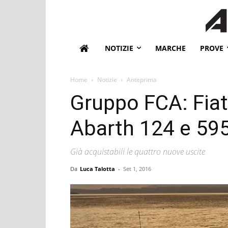
NOTIZIE
MARCHE
PROVE
Home
Notizie
Anteprima
Gruppo FCA: Fiat
Abarth 124 e 595,
Già acquistabili le quattro nuove uscite
Da
Luca Talotta
-
Set 1, 2016