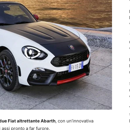
due Fiat altrettante Abarth
, con un’innovativa
ssi pronto a far furore.