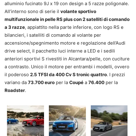
alluminio fucinato 9J x 19 con design a 5 razze poligonale.
All’interno sono di serie il
volante sportivo
multifunzionale in pelle RS plus con 2 satelliti di comando
a 3 razze
, appiattito nella parte inferiore, con logo RS e
bilancieri, i satelliti di comando al volante per
accensione/spegnimento motore e regolazione dell’Audi
drive select, il pacchetto luci interne a LED e i sedili
anteriori sportivi S rivestiti in Alcantara/pelle, con cuciture
a contrasto. Unico il motore per entrambi i modelli, ovvero
il poderoso
2.5 TFSI da 400 Cv S tronic quattro
. I prezzi
variano da
73.700 euro
per la
Coupé
a
76.400
per la
Roadster
.