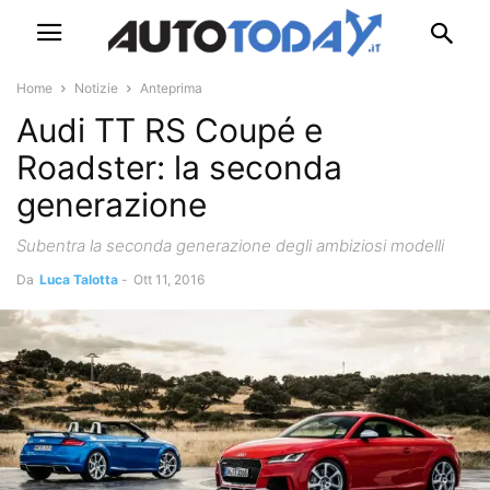
Home
Notizie
Anteprima
Audi TT RS Coupé e
Roadster: la seconda
generazione
Subentra la seconda generazione degli ambiziosi modelli
Da
Luca Talotta
-
Ott 11, 2016