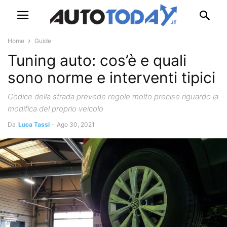
Home
Guide
Tuning auto: cos’è e quali
sono norme e interventi tipici
Codice della strada prevede regole molto precise riguardo la
modifica del proprio veicolo
Da
Luca Tassi
-
Ago 30, 2021