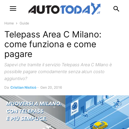
Home
Guide
Telepass Area C Milano:
come funziona e come
pagare
Sapevi che tramite il servizio Telepass Area C Milano è
possibile pagare comodamente senza alcun costo
aggiuntivo?
Da
Cristian Nisticò
-
Gen 20, 2016