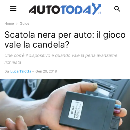
Home
Guide
Scatola nera per auto: il gioco
vale la candela?
Che cos'è il dispositivo e quando vale la pena avanzarne
richiesta
Da
Luca Talotta
-
Gen 29, 2019