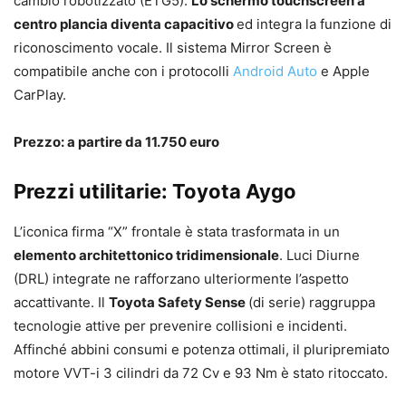
cambio robotizzato (ETG5).
Lo schermo touchscreen a
centro plancia diventa capacitivo
ed integra la funzione di
riconoscimento vocale. Il sistema Mirror Screen è
compatibile anche con i protocolli
Android Auto
e Apple
CarPlay.
Prezzo: a partire da 11.750 euro
Prezzi utilitarie: Toyota Aygo
L’iconica firma “X” frontale è stata trasformata in un
elemento architettonico tridimensionale
. Luci Diurne
(DRL) integrate ne rafforzano ulteriormente l’aspetto
accattivante. Il
Toyota Safety Sense
(di serie) raggruppa
tecnologie attive per prevenire collisioni e incidenti.
Affinché abbini consumi e potenza ottimali, il pluripremiato
motore VVT-i 3 cilindri da 72 Cv e 93 Nm è stato ritoccato.