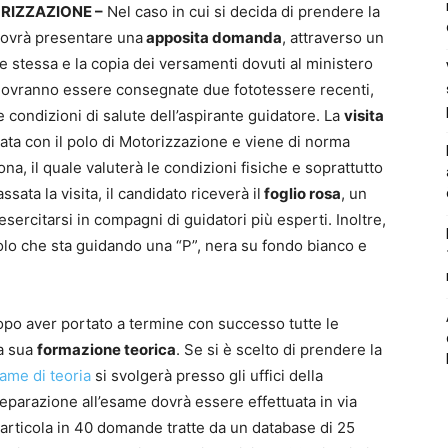
RIZZAZIONE –
Nel caso in cui si decida di prendere la
 dovrà presentare una
apposita domanda
, attraverso un
 stessa e la copia dei versamenti dovuti al ministero
 dovranno essere consegnate due fototessere recenti,
te condizioni di salute dell’aspirante guidatore. La
visita
ata con il polo di Motorizzazione e viene di norma
na, il quale valuterà le condizioni fisiche e soprattutto
sata la visita, il candidato riceverà il
foglio rosa
, un
ercitarsi in compagni di guidatori più esperti. Inoltre,
colo che sta guidando una “P”, nera su fondo bianco e
po aver portato a termine con successo tutte le
la sua
formazione teorica
. Se si è scelto di prendere la
ame di teoria
si svolgerà presso gli uffici della
eparazione all’esame dovrà essere effettuata in via
si articola in 40 domande tratte da un database di 25