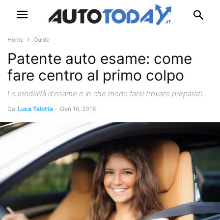
Home
Guide
Patente auto esame: come
fare centro al primo colpo
Le modalità d'esame e in che modo farsi trovare preparati.
Da
Luca Talotta
-
Gen 16, 2018