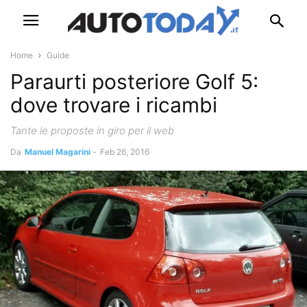
Home
Guide
Paraurti posteriore Golf 5:
dove trovare i ricambi
Tante le proposte in giro per il web
Da
Manuel Magarini
-
Feb 26, 2016