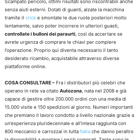
Scampato pericolo, ottimi risultati sono riscontrabili anche
senza aiuti esterni. Dotati di guanti, alzate la macchina
tramite il
crick
e smontate le due ruote posteriori molto
lentamente, salvo poter incorrere in ulteriori guasti,
controllate i bulloni dei paraurti
, così da accertare se
avrete urgenza di comprare le chiavi per compiere
l’operazione. Proprio qui diventa necessario il tanto
desiderato ricambio, acquistabile attraverso diverse
piattaforme online.
COSA CONSULTARE –
Fra i distributori più celebri che
operano in rete va citato
Autozona
, nata nel 2008 e già
capace di gestire oltre 200.000 ordini con una media di
15.000 visite e 150 spedizioni al giorno. Numeri importanti
che premiano il lavoro condotto a livello nazionale grazie a
un’esperienza pluridecennale e all’intesa raggiunta con
800 meccanici e carrozzai in tutta
Italia
che danno peraltro
la disponibilità a montare i pezzi comprati. Tante sono le