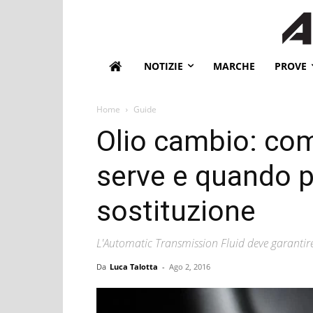
NOTIZIE
MARCHE
PROVE
Home
Guide
Olio cambio: com
serve e quando p
sostituzione
L'Automatic Transmission Fluid deve garantire
Da
Luca Talotta
-
Ago 2, 2016