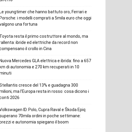
Le youngtimer che hanno battuto oro, Ferrari e
Porsche: i modelli comprati a 5mila euro che oggi
valgono una fortuna
Toyota resta il primo costruttore al mondo, ma
rallenta: ibride ed elettriche da record non
compensano il crollo in Cina
Nuova Mercedes GLA elettrica e ibrida: fino a 657
km di autonomia e 270 km recuperati in 10
minuti
Stellantis cresce del 13% e guadagna 300
milioni, ma l’Europa resta in rosso: cosa dicono i
conti 2026
Volkswagen ID. Polo, Cupra Raval e Škoda Epiq
superano 70mila ordini in poche settimane:
prezzi e autonomia spiegano il boom