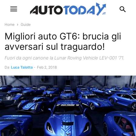
Home
Guide
Migliori auto GT6: brucia gli
avversari sul traguardo!
Fuori da ogni canone la Lunar Roving Vehicle LEV-001 '71.
Da
Luca Talotta
-
Feb 2, 2018