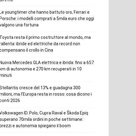
Le youngtimer che hanno battuto oro, Ferrari e
Porsche: i modelli comprati a 5mila euro che oggi
valgono una fortuna
Toyota resta il primo costruttore al mondo, ma
rallenta: ibride ed elettriche da record non
compensano il crollo in Cina
Nuova Mercedes GLA elettrica e ibrida: fino a 657
km di autonomia e 270 km recuperati in 10
minuti
Stellantis cresce del 13% e guadagna 300
milioni, ma l’Europa resta in rosso: cosa dicono i
conti 2026
Volkswagen ID. Polo, Cupra Raval e Škoda Epiq
superano 70mila ordini in poche settimane:
prezzi e autonomia spiegano il boom