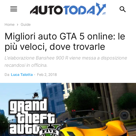
Home
Guide
Migliori auto GTA 5 online: le
più veloci, dove trovarle
L'elaborazione Banshee 900 R viene messa a disposizione
recandosi in officina.
Da
Luca Talotta
-
Feb 2, 2018