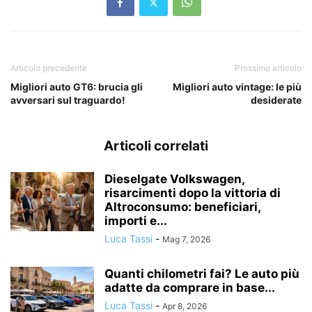
Articolo precedente
Prossimo articolo
Migliori auto GT6: brucia gli
Migliori auto vintage: le più
avversari sul traguardo!
desiderate
Articoli correlati
Dieselgate Volkswagen,
risarcimenti dopo la vittoria di
Altroconsumo: beneficiari,
importi e...
Luca Tassi
-
Mag 7, 2026
Quanti chilometri fai? Le auto più
adatte da comprare in base...
Luca Tassi
-
Apr 8, 2026