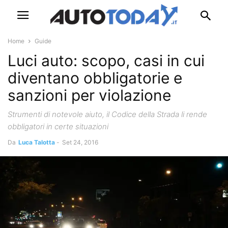
Home
Guide
Luci auto: scopo, casi in cui
diventano obbligatorie e
sanzioni per violazione
Strumenti di notevole aiuto, il Codice della Strada li rende
obbligatori in certe situazioni
Da
Luca Talotta
-
Set 24, 2016