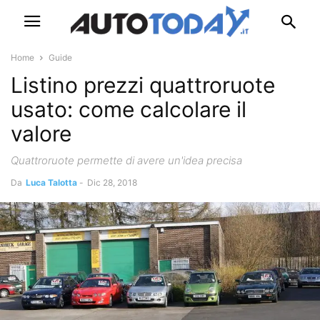
Home
Guide
Listino prezzi quattroruote
usato: come calcolare il
valore
Quattroruote permette di avere un'idea precisa
Da
Luca Talotta
-
Dic 28, 2018