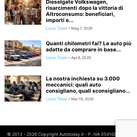
Dieselgate Volkswagen,
risarcimenti dopo la vittoria di
Altroconsumo: beneficiari,
importi e...
Luca Tassi
-
Mag 7, 2026
Quanti chilometri fai? Le auto più
adatte da comprare in base...
Luca Tassi
-
Apr 8, 2026
La nostra inchiesta su 3.000
meccanici: quali auto
consigliano, quali sconsigliano...
Luca Tassi
-
Mar 16, 2026
© 2013 - 2026 Copyright Autotoday.it - P. IVA 05410020969