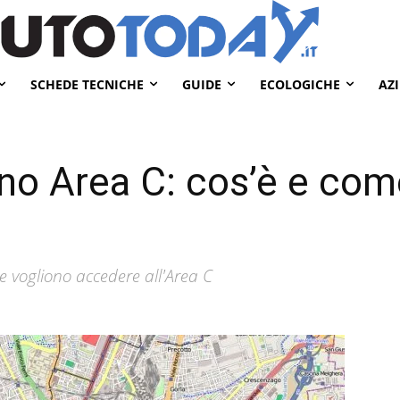
SCHEDE TECNICHE
GUIDE
ECOLOGICHE
AZ
o Area C: cos’è e come
he vogliono accedere all'Area C