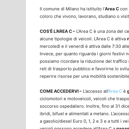
Il comune di Milano ha istituito l’
Area C
con l
coloro che vivono, lavorano, studiano o visita
COS’È L’AREA C –
L’Area C è una zona del ce
alcune tipologie di veicoli. L’Area C è attiva
n
mercoledì e il venerdì è attiva dalle 7:30 alle
Invece, per quanto riguarda i giorni festivi no
possiamo ricordare la riduzione del traffico 
reti di trasporto pubblico e favorirne lo svilu
reperire risorse per una mobilità sostenibile 
COME ACCEDERVI –
L’accesso all’
Area C
è
ciclomotori e motoveicoli, veicoli che traspo
soccorso ospedaliero. Inoltre, fino al 31 dic
ibridi, bifuel e alimentati a metano. L’acces
a gasolio/diesel Euro 0, 1, 2 e 3 e a tutti i ve
veicoli possono accedere all’Area C a
paga