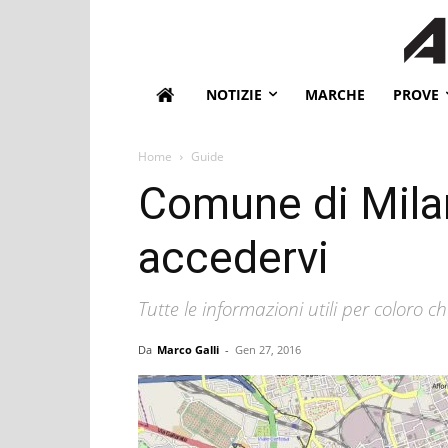
NOTIZIE
MARCHE
PROVE
Home
Guide
Comune di Milan
accedervi
Tutte le informazioni utili per coloro c
Da
Marco Galli
-
Gen 27, 2016