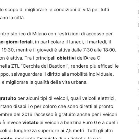
o scopo di migliorare le condizioni di vita per tutti
no la città.
ntro storico di Milano con restrizioni di accesso per
ei giorni feriali
, in particolare il lunedì, il martedì, il
 19:30, mentre il giovedì è attiva dalle 7:30 alle 18:00.
n è attiva. Tra i principali
obiettivi
dell’Area C
nella ZTL “Cerchia dei Bastioni”, rendere più efficaci le
ppo, salvaguardare il diritto alla mobilità individuale,
e migliorare la qualità della vita urbana.
gratuito
per alcuni tipi di veicoli, quali veicoli elettrici,
rtano disabili o per coloro che sono diretti al pronto
embre del 2016 l’accesso è gratuito anche per i veicoli
so è invece
vietato
ai veicoli a benzina Euro 0 e a quelli
icoli di lunghezza superiore ai 7,5 metri. Tutti gli altri
mento
, mediante l’acquisto di un ticket e la sua