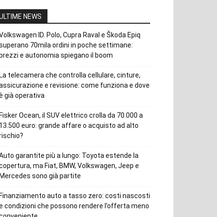
ULTIME NEWS
Volkswagen ID. Polo, Cupra Raval e Škoda Epiq
superano 70mila ordini in poche settimane:
prezzi e autonomia spiegano il boom
La telecamera che controlla cellulare, cinture,
assicurazione e revisione: come funziona e dove
è già operativa
Fisker Ocean, il SUV elettrico crolla da 70.000 a
13.500 euro: grande affare o acquisto ad alto
rischio?
Auto garantite più a lungo: Toyota estende la
copertura, ma Fiat, BMW, Volkswagen, Jeep e
Mercedes sono già partite
Finanziamento auto a tasso zero: costi nascosti
e condizioni che possono rendere l’offerta meno
conveniente