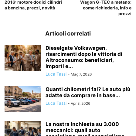
2016: motore dodici cilindri
Wagon G-TEC a metano:
a benzina, prezzi, novità
come richiederla, info e
prezzi
Articoli correlati
Dieselgate Volkswagen,
risarcimenti dopo la vittoria di
Altroconsumo: beneficiari,
importi e...
Luca Tassi
-
Mag 7, 2026
Quanti chilometri fai? Le auto più
adatte da comprare in base...
Luca Tassi
-
Apr 8, 2026
La nostra inchiesta su 3.000
meccanici: quali auto