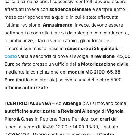
carta di circolazione. I successivi controlli devono essere
effettuati invece con
scadenza biennale
e sempre entro il
mese corrispondente a quello in cui è stata effettuata
l’ultima revisione.
Annualmente
, invece, devono essere
sottoposti a controllo i mezzi da noleggio con conducente,
le ambulanze, i taxi, i veicoli atipici, gli autocarri e i
rimorchi con massa massima
superiore ai 35 quintali.
Il
costo
varia a seconda di dove si svolge la
revisione
:
45,00
Euro
se fatta presso un ufficio della
Motorizzazione civile
,
mediante la compilazione del
modulo MC 2100
;
65,68
Euro
(tariffa ministeriale) se svolta una delle oltre 5000
officine autorizzate
.
I CENTRI DI ALBENGA –
Ad
Albenga
(Sv) si trovano come
autofficine autorizzate
la
Revisioni Albenga di Vignola
Piero & C. sas
in Regione Torre Pernice, con
orari
dal
lunedì al venerdì 08:30-12:00 e 14:00-18:30, il sabato
08:30-12:00.
Orario
continuato invece per il
Centro