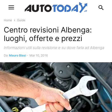
Home
Guide
Centro revisioni Albenga:
luoghi, offerte e prezzi
Informazioni utili sulla revisione e su dove farla ad Albenga
Da
Mauro Blasi
-
Mar 10, 2016