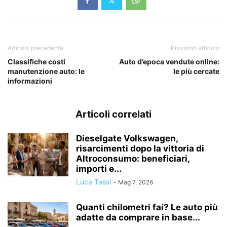
Articolo precedente
Prossimo articolo
Classifiche costi
Auto d’epoca vendute online:
manutenzione auto: le
le più cercate
informazioni
Articoli correlati
Dieselgate Volkswagen,
risarcimenti dopo la vittoria di
Altroconsumo: beneficiari,
importi e...
Luca Tassi
-
Mag 7, 2026
Quanti chilometri fai? Le auto più
adatte da comprare in base...