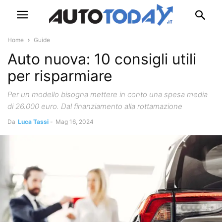
Home
Guide
Auto nuova: 10 consigli utili
per risparmiare
Per un modello bisogna mettere in conto una spesa media
di 26.000 euro. Dal finanziamento alla rottamazione
Da
Luca Tassi
-
Mag 16, 2024