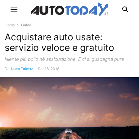
Home
Guide
Acquistare auto usate:
servizio veloce e gratuito
Niente più bollo nè assicurazione. E ci si guadagna pure
Da
Luca Talotta
-
Set 18, 2018