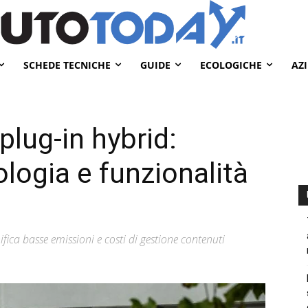
SCHEDE TECNICHE
GUIDE
ECOLOGICHE
AZ
plug-in hybrid:
logia e funzionalità
fica basse emissioni e costi di gestione contenuti