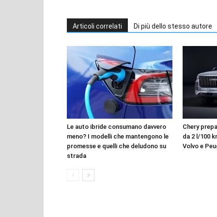
Articoli correlati
Di più dello stesso autore
Le auto ibride consumano davvero
Chery prepar
meno? I modelli che mantengono le
da 2 l/100 k
promesse e quelli che deludono su
Volvo e Pe
strada