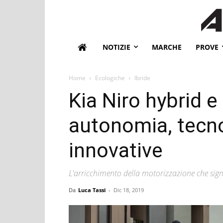
NOTIZIE
MARCHE
PROVE
Home
Ecologiche
Ibride
Kia Niro hybrid e 
autonomia, tecno
innovative
L'arricchimento della motorizzazione che signi
Da
Luca Tassi
-
Dic 18, 2019