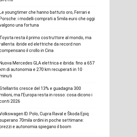
Le youngtimer che hanno battuto oro, Ferrari e
Porsche: i modelli comprati a 5mila euro che oggi
valgono una fortuna
Toyota resta il primo costruttore al mondo, ma
rallenta: ibride ed elettriche da record non
compensano il crollo in Cina
Nuova Mercedes GLA elettrica e ibrida: fino a 657
km di autonomia e 270 km recuperati in 10
minuti
Stellantis cresce del 13% e guadagna 300
milioni, ma l’Europa resta in rosso: cosa dicono i
conti 2026
Volkswagen ID. Polo, Cupra Raval e Škoda Epiq
superano 70mila ordini in poche settimane:
prezzi e autonomia spiegano il boom