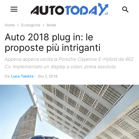
Home
Ecologiche
Ibride
Auto 2018 plug in: le
proposte più intriganti
Appena appena uscita la Porsche Cayenne E-Hybrid da 462
Cv. Implementato un display a colori, prima assoluta.
Da
Luca Talotta
-
Giu 2, 2018