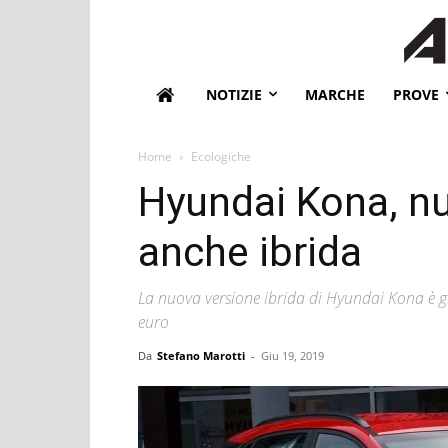
NOTIZIE
MARCHE
PROVE
Home
Ecologiche
Hyundai Kona, nu
anche ibrida
La nuova versione ibrida di Hyundai Kona è gi
euro
Da
Stefano Marotti
-
Giu 19, 2019