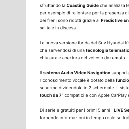
sfruttando la
Coasting Guide
che analizza l
per esempio di rallentare per la presenza d
dei freni sono ridotti grazie al
Predictive 
salita e in discesa.
La nuova versione ibrida del Suv Hyundai K
che servendosi di una
tecnologia telemati
chiusura e apertura del veicolo da remoto.
Il
sistema Audio Video Navigation
supporta
riconoscimento vocale è dotato della
funzio
schermo dividendolo in 2 schermate. Il sist
touch da 7’’
compatibile con Apple CarPlay 
Di serie e gratuiti per i primi 5 anni i
LIVE S
fornendo informazioni in tempo reale su traf