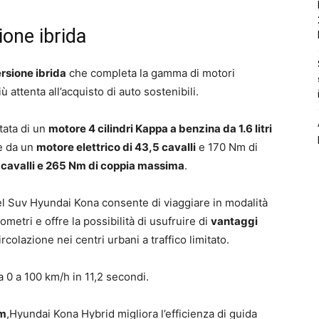
one ibrida
rsione ibrida
che completa la gamma di motori
 attenta all’acquisto di auto sostenibili.
tata di un
motore 4 cilindri Kappa a benzina da 1.6 litri
 e da un
motore elettrico di 43,5 cavalli
e 170 Nm di
 cavalli e 265 Nm di coppia massima
.
el Suv Hyundai Kona consente di viaggiare in modalità
metri e offre la possibilità di usufruire di
vantaggi
rcolazione nei centri urbani a traffico limitato.
0 a 100 km/h in 11,2 secondi.
em
,Hyundai Kona Hybrid migliora l’efficienza di guida