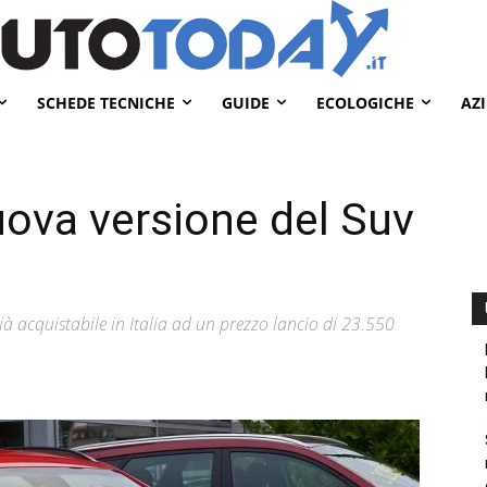
SCHEDE TECNICHE
GUIDE
ECOLOGICHE
AZ
ova versione del Suv
à acquistabile in Italia ad un prezzo lancio di 23.550