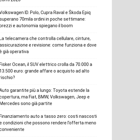
Volkswagen ID. Polo, Cupra Raval e Škoda Epiq
superano 70mila ordini in poche settimane:
prezzi e autonomia spiegano il boom
La telecamera che controlla cellulare, cinture,
assicurazione e revisione: come funziona e dove
è già operativa
Fisker Ocean, il SUV elettrico crolla da 70.000 a
13.500 euro: grande affare o acquisto ad alto
rischio?
Auto garantite più a lungo: Toyota estende la
copertura, ma Fiat, BMW, Volkswagen, Jeep e
Mercedes sono già partite
Finanziamento auto a tasso zero: costi nascosti
e condizioni che possono rendere l’offerta meno
conveniente