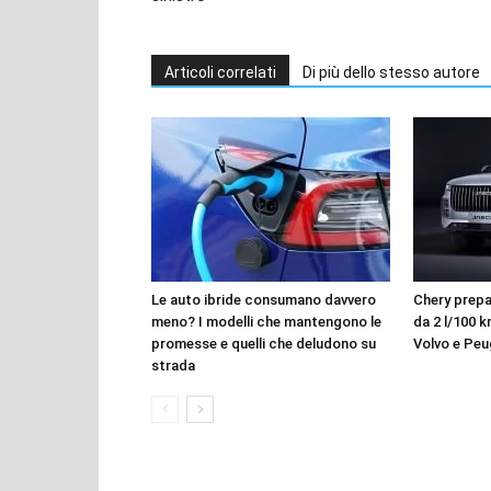
Articoli correlati
Di più dello stesso autore
Le auto ibride consumano davvero
Chery prepar
meno? I modelli che mantengono le
da 2 l/100 k
promesse e quelli che deludono su
Volvo e Pe
strada