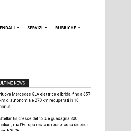
IENDALI
SERVIZI
RUBRICHE
ULTIME NEWS
Nuova Mercedes GLA elettrica e ibrida: fino a 657
km di autonomia e 270 km recuperati in 10
minuti
Stellantis cresce del 13% e guadagna 300
milioni, ma l’Europa resta in rosso: cosa dicono i
conti 2026