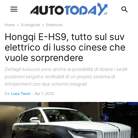
Home
Ecologiche
Elettriche
Hongqi E-HS9, tutto sul suv
elettrico di lusso cinese che
vuole sorprendere
Dettagli lussuosi sono anche la possibilità di dotare i sedili
posteriori singoli e reclinabili di un proprio sistema di
infotainment con due schermi integrati
Da
Luca Tassi
-
Apr 7, 2022