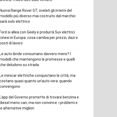
Nuova Range Rover GT, svelati gli interni del
modello più diverso mai costruito dal marchio:
sarà solo elettrico
Ford si allea con Geely e produrrà Suv elettrici
cinesi in Europa: cosa cambia per prezzi, dazi e
posti di lavoro
Le auto ibride consumano davvero meno? I
modelli che mantengono le promesse e quelli
che deludono su strada
Le minicar elettriche conquistano le città, ma
costano quasi quanto un’auto vera: quando
convengono
L’app del Governo promette di trovare benzina e
diesel meno cari, ma non convince: i problemi e
le alternative migliori