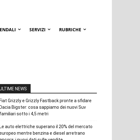
IENDALI
SERVIZI
RUBRICHE
ULTIME NEWS
Fiat Grizzly e Grizzly Fastback pronte a sfidare
Dacia Bigster: cosa sappiamo dei nuovi Suv
familiari sotto i 4,5 metri
Le auto elettriche superano il 20% del mercato
europeo mentre benzina e diesel arretrano
ancora: i nuovi dati sulle vendite