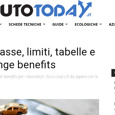
SCHEDE TECNICHE
GUIDE
ECOLOGICHE
AZ
sse, limiti, tabelle e
inge benefits
 benefits per i lavoratori. Ecco cosa c'è da sapere con le