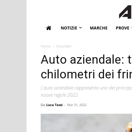
NOTIZIE
MARCHE
PROVE
Home
Aziendali
Auto aziendale: ta
chilometri dei fr
L'auto aziendale rappresenta uno dei principali
nuove regole 2022
Da
Luca Tassi
-
Mar 31, 2022