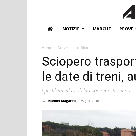
NOTIZIE
MARCHE
PROVE
Home
Servizi
Traffico
Sciopero traspor
le date di treni, 
I problemi alla viabilità non mancheranno
Da
Manuel Magarini
-
Mag 3, 2016