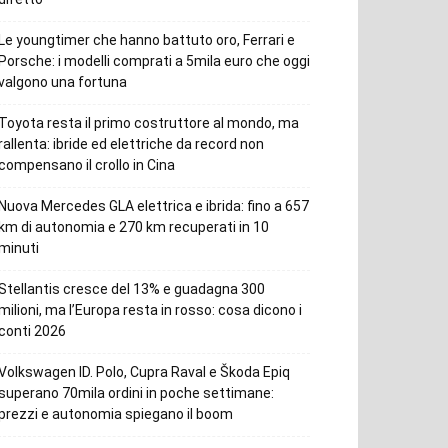
Le youngtimer che hanno battuto oro, Ferrari e
Porsche: i modelli comprati a 5mila euro che oggi
valgono una fortuna
Toyota resta il primo costruttore al mondo, ma
rallenta: ibride ed elettriche da record non
compensano il crollo in Cina
Nuova Mercedes GLA elettrica e ibrida: fino a 657
km di autonomia e 270 km recuperati in 10
minuti
Stellantis cresce del 13% e guadagna 300
milioni, ma l’Europa resta in rosso: cosa dicono i
conti 2026
Volkswagen ID. Polo, Cupra Raval e Škoda Epiq
superano 70mila ordini in poche settimane:
prezzi e autonomia spiegano il boom