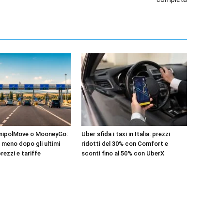
UnipolMove o MooneyGo:
Uber sfida i taxi in Italia: prezzi
 meno dopo gli ultimi
ridotti del 30% con Comfort e
rezzi e tariffe
sconti fino al 50% con UberX