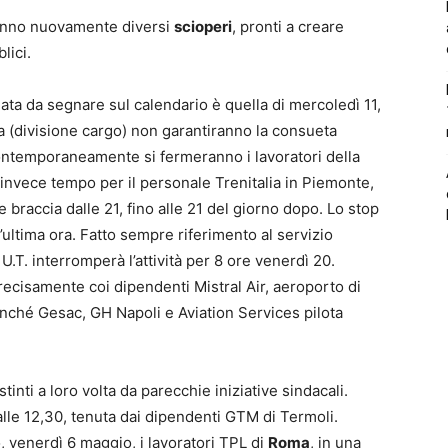
ranno nuovamente diversi
scioperi
, pronti a creare
lici.
data da segnare sul calendario è quella di mercoledì 11,
 (divisione cargo) non garantiranno la consueta
Contemporaneamente si fermeranno i lavoratori della
 invece tempo per il personale Trenitalia in Piemonte,
e braccia dalle 21, fino alle 21 del giorno dopo. Lo stop
’ultima ora. Fatto sempre riferimento al servizio
.T. interromperà l’attività per 8 ore venerdì 20.
precisamente coi dipendenti Mistral Air, aeroporto di
nché Gesac, GH Napoli e Aviation Services pilota
inti a loro volta da parecchie iniziative sindacali.
lle 12,30, tenuta dai dipendenti GTM di Termoli.
, venerdì 6 maggio, i lavoratori TPL di
Roma
, in una