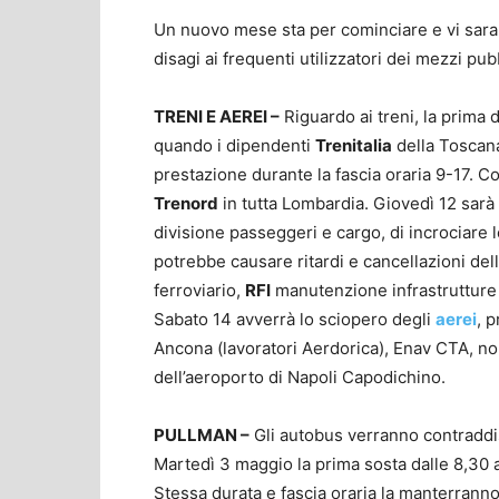
Un nuovo mese sta per cominciare e vi sa
disagi ai frequenti utilizzatori dei mezzi pubb
TRENI E AEREI –
Riguardo ai treni, la prima 
quando i dipendenti
Trenitalia
della Toscana
prestazione durante la fascia oraria 9-17. 
Trenord
in tutta Lombardia. Giovedì 12 sarà
divisione passeggeri e cargo, di incrociare l
potrebbe causare ritardi e cancellazioni dell
ferroviario,
RFI
manutenzione infrastrutture U
Sabato 14 avverrà lo sciopero degli
aerei
, 
Ancona (lavoratori Aerdorica), Enav CTA, no
dell’aeroporto di Napoli Capodichino.
PULLMAN –
Gli autobus verranno contraddist
Martedì 3 maggio la prima sosta dalle 8,30 a
Stessa durata e fascia oraria la manterranno