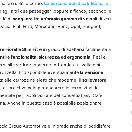
a si è saliti a bordo.
La persona con disabilità ha la
 agli altri due passeggeri oppure a fianco, secondo le
oltà di
scegliere tra un’ampia gamma di veicoli
di vari
 Dacia, Fiat, Ford, Mercedes-Benz, Opel, Peugeot,
e Fiorella Slim Fit
è in grado di adattarsi facilmente a
ntire funzionalità, sicurezza ed ergonomia
. Pesi e
rsi alle vetture moderne, offrendo un livello mai
rozzella. E’ disponibile eventualmente
la versione
ta alle carrozzine elettriche moderne. Il
sollevatore
teriore al veicolo per ancorare la carrozzina da
entale per l’applicazione del concett
o
Easy=Safe,
ana. Anche in questo caso è possibile posizionare
cia Group Automotive è in grado anche di soddisfare