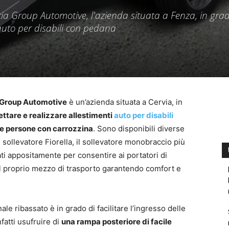
cia Group Automotive, l'azienda situata a Fenza, in grad
'auto per disabili con pedana
 Group Automotive
è un’azienda situata a Cervia, in
ttare e realizzare allestimenti
auto per disabili
lle persone con carrozzina
. Sono disponibili diverse
n sollevatore Fiorella, il sollevatore monobraccio più
ati appositamente per consentire ai portatori di
al proprio mezzo di trasporto garantendo comfort e
nale ribassato è in grado di facilitare l’ingresso delle
nfatti usufruire di
una rampa posteriore di facile