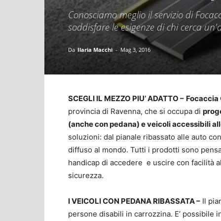
Conosciamo meglio il servizio di Focac
soddisfare le esigenze di chi cerca un
Da
Ilaria Macchi
-
Mag 3, 2016
SCEGLI IL MEZZO PIU’ ADATTO –
Focaccia
provincia di Ravenna, che si occupa di
proge
(anche con pedana) e veicoli accessibili a
soluzioni: dal pianale ribassato alle auto co
diffuso al mondo. Tutti i prodotti sono pens
handicap di accedere e uscire con facilità 
sicurezza.
I VEICOLI CON PEDANA RIBASSATA –
Il pia
persone disabili in carrozzina. E’ possibile i