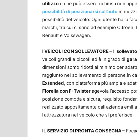
utilizzo
e che può essere richiusa non appen
possibilità di posizionarsi sull’auto
in mezzo
possibilità del veicolo. Ogni utente ha la fac
marchi, tra cui ci sono ad esempio Citroen,
Renault e Volkswagen.
I VEICOLI CON SOLLEVATORE –
Il
sollevator
veicoli grandi e piccoli ed è in grado di
gara
dimensioni somo ridotti al minimo per adatta
raggiunto nel sollevamento di persone in ca
Extended
, con piattaforma più ampia e adat
Fiorella con F-Twister
agevola l’accesso pos
posizione comoda e sicura, requisito fondam
realizzato appositamente dall’azienda emili
l’attrezzatura nel veicolo che si preferisce.
IL SERVIZIO DI PRONTA CONSEGNA –
Focac