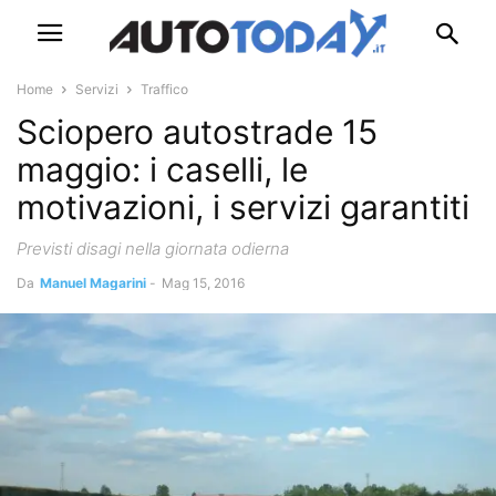
Home
Servizi
Traffico
Sciopero autostrade 15
maggio: i caselli, le
motivazioni, i servizi garantiti
Previsti disagi nella giornata odierna
Da
Manuel Magarini
-
Mag 15, 2016