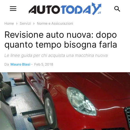
Home
Servizi
Norme e Assicurazioni
Revisione auto nuova: dopo
quanto tempo bisogna farla
Le linee guida per chi acquista una macchina nuova
Da
Mauro Blasi
-
Feb 5, 2018