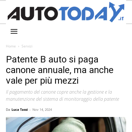
Home
Servizi
Patente B auto si paga
canone annuale, ma anche
vale per più mezzi
Il pagamento del canone copre anche la gestione e la
manutenzione del sistema di monitoraggio della patente
Da
Luca Tassi
-
Nov 14, 2024