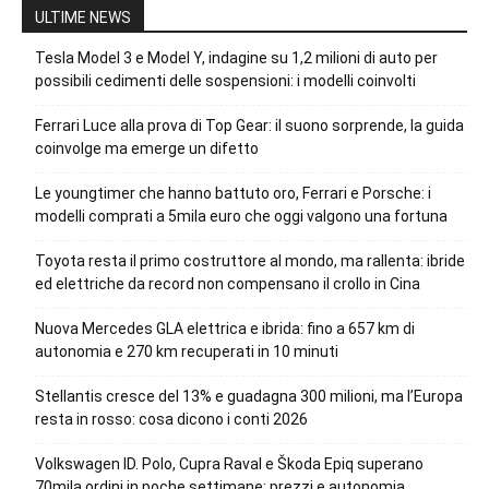
ULTIME NEWS
Tesla Model 3 e Model Y, indagine su 1,2 milioni di auto per
possibili cedimenti delle sospensioni: i modelli coinvolti
Ferrari Luce alla prova di Top Gear: il suono sorprende, la guida
coinvolge ma emerge un difetto
Le youngtimer che hanno battuto oro, Ferrari e Porsche: i
modelli comprati a 5mila euro che oggi valgono una fortuna
Toyota resta il primo costruttore al mondo, ma rallenta: ibride
ed elettriche da record non compensano il crollo in Cina
Nuova Mercedes GLA elettrica e ibrida: fino a 657 km di
autonomia e 270 km recuperati in 10 minuti
Stellantis cresce del 13% e guadagna 300 milioni, ma l’Europa
resta in rosso: cosa dicono i conti 2026
Volkswagen ID. Polo, Cupra Raval e Škoda Epiq superano
70mila ordini in poche settimane: prezzi e autonomia