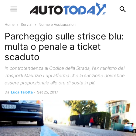
Home
Servizi
Norme e Assicurazioni
Parcheggio sulle strisce blu:
multa o penale a ticket
scaduto
In controtendenza al Codice della Strada, l'ex ministro dei
Trasporti Maurizio Lupi afferma che la sanzione dovrebbe
essere proporzionale alle ore di sosta in più
Da
Luca Talotta
-
Set 25, 2017