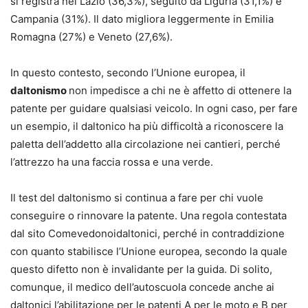
si registra nel Lazio (36,3%), seguito da Liguria (31,1%) e
Campania (31%). Il dato migliora leggermente in Emilia
Romagna (27%) e Veneto (27,6%).
In questo contesto, secondo l’Unione europea, il
daltonismo
non impedisce a chi ne è affetto di ottenere la
patente per guidare qualsiasi veicolo. In ogni caso, per fare
un esempio, il daltonico ha più difficoltà a riconoscere la
paletta dell’addetto alla circolazione nei cantieri, perché
l’attrezzo ha una faccia rossa e una verde.
Il test del daltonismo si continua a fare per chi vuole
conseguire o rinnovare la patente. Una regola contestata
dal sito Comevedonoidaltonici, perché in contraddizione
con quanto stabilisce l’Unione europea, secondo la quale
questo difetto non è invalidante per la guida. Di solito,
comunque, il medico dell’autoscuola concede anche ai
daltonici l’abilitazione per le patenti A per le moto e B per