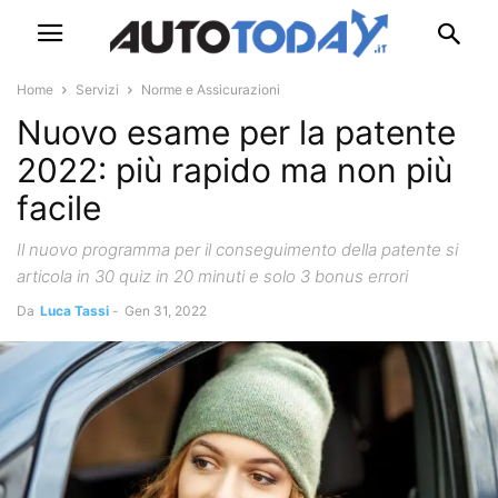
Home
Servizi
Norme e Assicurazioni
Nuovo esame per la patente
2022: più rapido ma non più
facile
Il nuovo programma per il conseguimento della patente si
articola in 30 quiz in 20 minuti e solo 3 bonus errori
Da
Luca Tassi
-
Gen 31, 2022