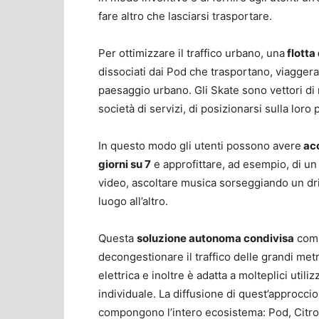
fare altro che lasciarsi trasportare.
Per ottimizzare il traffico urbano, una
flotta
dissociati dai Pod che trasportano, viagger
paesaggio urbano. Gli Skate sono vettori di 
società di servizi, di posizionarsi sulla loro 
In questo modo gli utenti possono avere
acc
giorni su 7
e approfittare, ad esempio, di un
video, ascoltare musica sorseggiando un dr
luogo all’altro.
Questa
soluzione autonoma condivisa
comp
decongestionare il traffico delle grandi metr
elettrica e inoltre è adatta a molteplici uti
individuale. La diffusione di quest’approccio
compongono l’intero ecosistema: Pod, Citroe