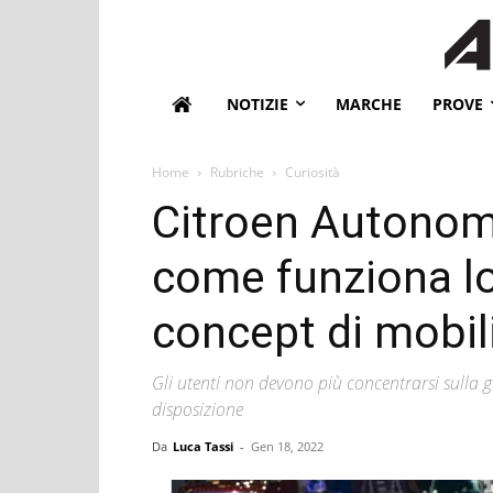
NOTIZIE
MARCHE
PROVE
Home
Rubriche
Curiosità
Citroen Autonomo
come funziona lo
concept di mobi
Gli utenti non devono più concentrarsi sulla 
disposizione
Da
Luca Tassi
-
Gen 18, 2022