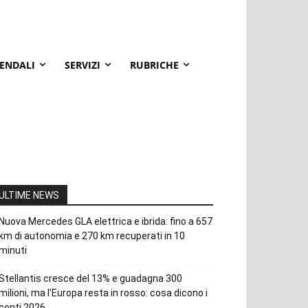
IENDALI
SERVIZI
RUBRICHE
ULTIME NEWS
Nuova Mercedes GLA elettrica e ibrida: fino a 657
km di autonomia e 270 km recuperati in 10
minuti
Stellantis cresce del 13% e guadagna 300
milioni, ma l’Europa resta in rosso: cosa dicono i
conti 2026