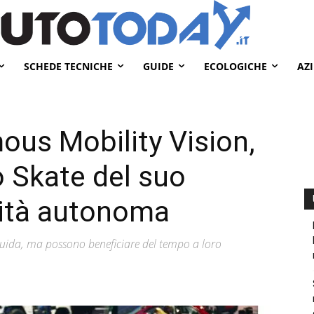
SCHEDE TECNICHE
GUIDE
ECOLOGICHE
AZ
us Mobility Vision,
 Skate del suo
lità autonoma
guida, ma possono beneficiare del tempo a loro