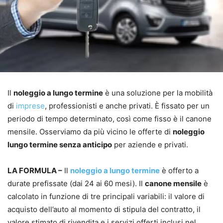
Il
noleggio a lungo termine
è una soluzione per la mobilità
di
imprese
, professionisti e anche privati. È fissato per un
periodo di tempo determinato, così come fisso è il canone
mensile. Osserviamo da più vicino le offerte di
noleggio
lungo termine senza anticipo
per aziende e privati.
LA FORMULA –
Il
noleggio a lungo termine
è offerto a
durate prefissate (dai 24 ai 60 mesi). Il
canone mensile
è
calcolato in funzione di tre principali variabili: il valore di
acquisto dell’auto al momento di stipula del contratto, il
valore stimato di rivendita e i servizi offerti inclusi nel