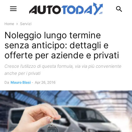
Home
Servizi
Noleggio lungo termine
senza anticipo: dettagli e
offerte per aziende e privati
Cresce l’utilizzo di questa formula, via via più conveniente
anche per i privati
Da
Mauro Blasi
-
Apr 26, 2016