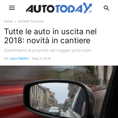
Home
Schede Tecniche
Tutte le auto in uscita nel
2018: novità in cantiere
Disaminiamo le proposte dal maggior potenziale.
Da
Luca Talotta
-
Mag 3, 2018