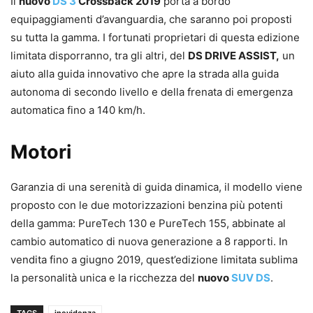
Il
nuovo
DS 3
Crossback 2019
porta a bordo
equipaggiamenti d’avanguardia, che saranno poi proposti
su tutta la gamma. I fortunati proprietari di questa edizione
limitata disporranno, tra gli altri, del
DS DRIVE ASSIST,
un
aiuto alla guida innovativo che apre la strada alla guida
autonoma di secondo livello e della frenata di emergenza
automatica fino a 140 km/h.
Motori
Garanzia di una serenità di guida dinamica, il modello viene
proposto con le due motorizzazioni benzina più potenti
della gamma: PureTech 130 e PureTech 155, abbinate al
cambio automatico di nuova generazione a 8 rapporti. In
vendita fino a giugno 2019, quest’edizione limitata sublima
la personalità unica e la ricchezza del
nuovo
SUV DS
.
TAGS
inevidenza