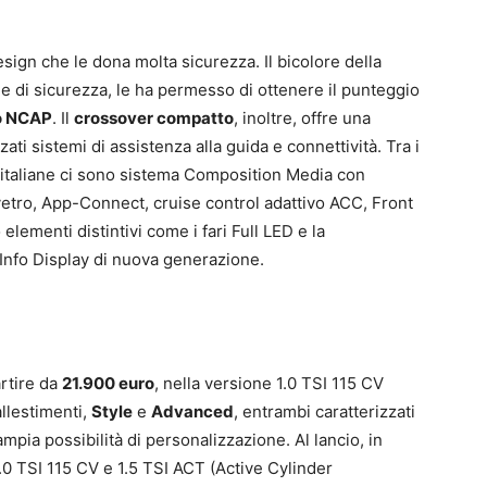
esign che le dona molta sicurezza. Il bicolore della
one di sicurezza, le ha permesso di ottenere il punteggio
o NCAP
. Il
crossover compatto
, inoltre, offre una
ti sistemi di assistenza alla guida e connettività. Tra i
italiane ci sono sistema Composition Media con
n vetro, App-Connect, cruise control adattivo ACC, Front
elementi distintivi come i fari Full LED e la
Info Display di nuova generazione.
artire da
21.900 euro
, nella versione 1.0 TSI 115 CV
allestimenti,
Style
e
Advanced
, entrambi caratterizzati
mpia possibilità di personalizzazione. Al lancio, in
1.0 TSI 115 CV e 1.5 TSI ACT (Active Cylinder