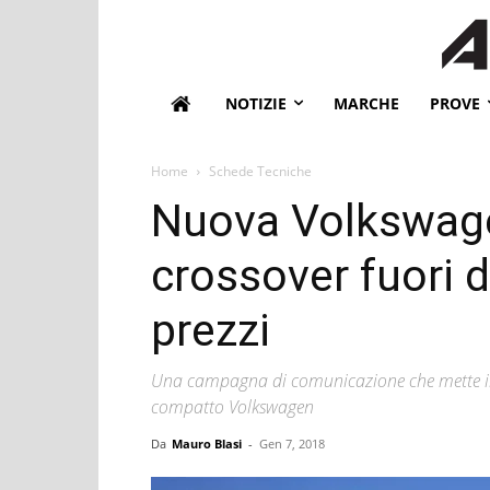
NOTIZIE
MARCHE
PROVE
Home
Schede Tecniche
Nuova Volkswage
crossover fuori d
prezzi
Una campagna di comunicazione che mette in 
compatto Volkswagen
Da
Mauro Blasi
-
Gen 7, 2018