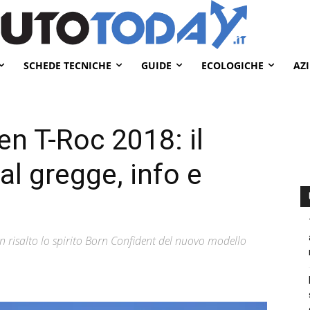
SCHEDE TECNICHE
GUIDE
ECOLOGICHE
AZ
n T-Roc 2018: il
al gregge, info e
risalto lo spirito Born Confident del nuovo modello