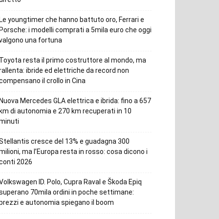
Le youngtimer che hanno battuto oro, Ferrari e
Porsche: i modelli comprati a 5mila euro che oggi
valgono una fortuna
Toyota resta il primo costruttore al mondo, ma
rallenta: ibride ed elettriche da record non
compensano il crollo in Cina
Nuova Mercedes GLA elettrica e ibrida: fino a 657
km di autonomia e 270 km recuperati in 10
minuti
Stellantis cresce del 13% e guadagna 300
milioni, ma l’Europa resta in rosso: cosa dicono i
conti 2026
Volkswagen ID. Polo, Cupra Raval e Škoda Epiq
superano 70mila ordini in poche settimane:
prezzi e autonomia spiegano il boom