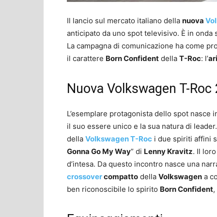
Il lancio sul mercato italiano della
nuova
Vo
anticipato da uno spot televisivo. È in onda s
La campagna di comunicazione ha come prot
il carattere
Born Confident
della
T-Roc
: l’
ar
Nuova Volkswagen T-Roc 20
L’esemplare protagonista dello spot nasce in
il suo essere unico e la sua natura di leader
della
Volkswagen T-Roc
i due spiriti affini
Gonna Go My Way
” di
Lenny Kravitz
. Il lo
d’intesa. Da questo incontro nasce una narr
crossover
compatto
della
Volkswagen
a co
ben riconoscibile lo spirito
Born Confident
,