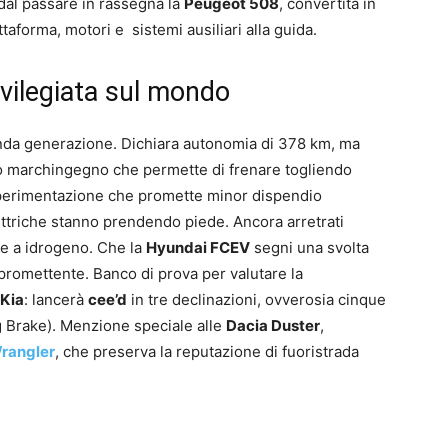
dal passare in rassegna la
Peugeot 508
, convertita in
aforma, motori e sistemi ausiliari alla guida.
ivilegiata sul mondo
da generazione. Dichiara autonomia di 378 km, ma
to marchingegno che permette di frenare togliendo
Sperimentazione che promette minor dispendio
ettriche stanno prendendo piede. Ancora arretrati
re a idrogeno. Che la
Hyundai FCEV
segni una svolta
 promettente. Banco di prova per valutare la
Kia
: lancerà
cee’d
in tre declinazioni, ovverosia cinque
 Brake). Menzione speciale alle
Dacia Duster
,
rangler
, che preserva la reputazione di fuoristrada