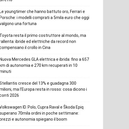
Le youngtimer che hanno battuto oro, Ferrari e
Porsche: i modelli comprati a 5mila euro che oggi
valgono una fortuna
Toyota resta il primo costruttore al mondo, ma
rallenta: ibride ed elettriche da record non
compensano il crollo in Cina
Nuova Mercedes GLA elettrica e ibrida: fino a 657
km di autonomia e 270 km recuperati in 10
minuti
Stellantis cresce del 13% e guadagna 300
milioni, ma l’Europa resta in rosso: cosa dicono i
conti 2026
Volkswagen ID. Polo, Cupra Raval e Škoda Epiq
superano 70mila ordini in poche settimane:
prezzi e autonomia spiegano il boom