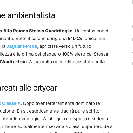
e ambientalista
na
Alfa Romeo Stelvio Quadrifoglio
. Un’esplosione di
ucente. Sotto il cofano sprigiona
510 Cv
, apice mai
o la
Jaguar i-Pace
, apripista verso un futuro
lezza è la prima del giaguaro 100% elettrica. Stessa
l’
Audi e-tron
. A sua volta un inedito assoluto nella
cati alle citycar
 Classe A
. Dopo aver letteralmente dominato le
luzione. Eh sì, esteticamente tradirà pure spirito
ontenuti tecnologici. A tal riguardo, spicca il sistema
ione abitualmente riservata a classi superiori. Se si