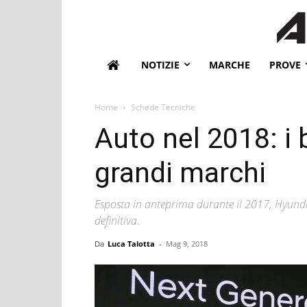
NOTIZIE
MARCHE
PROVE
Home
Schede Tecniche
Auto nel 2018: i 
grandi marchi
Esposta in anteprima durante il 2017, Hyunda
definitiva.
Da
Luca Talotta
-
Mag 9, 2018