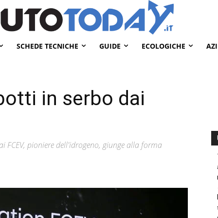
SCHEDE TECNICHE
GUIDE
ECOLOGICHE
AZ
botti in serbo dai
i FCEV, pioniere dell'idrogeno, giunge alla forma