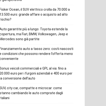
Fisker Ocean, il SUV elettrico crolla da 70.000 a
13.500 euro: grande affare o acquisto ad alto
rischio?
Auto garantite più a lungo: Toyota estende la
copertura, ma Fiat, BMW, Volkswagen, Jeep e
Mercedes sono già partite
Finanziamento auto a tasso zero: costi nascosti
e condizioni che possono rendere l’offerta meno
conveniente
Bonus veicoli commerciali e GPL al via: fino a
20.000 euro per i furgoni aziendali e 400 euro per
la conversione dell’auto
SUV, city car, compatte e microcar: come
stanno cambiando le auto comprate dagli
italiani