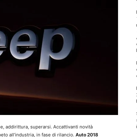
e, addirittura, superarsi. Accattivanti novità
o all’industria, in fase di rilancio.
Auto 2018