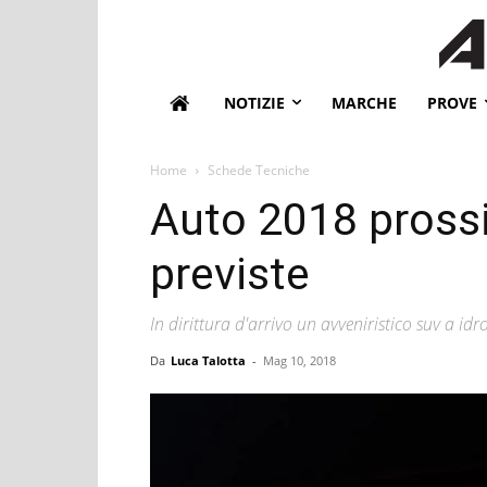
NOTIZIE
MARCHE
PROVE
Home
Schede Tecniche
Auto 2018 prossi
previste
In dirittura d'arrivo un avveniristico suv a id
Da
Luca Talotta
-
Mag 10, 2018