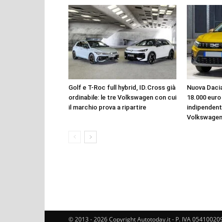
Golf e T-Roc full hybrid, ID.Cross già
Nuova Dacia
ordinabile: le tre Volkswagen con cui
18.000 euro
il marchio prova a ripartire
indipendent
Volkswagen,
© 2013 - 2026 Copyright Autotoday.it - P. IVA 05410020