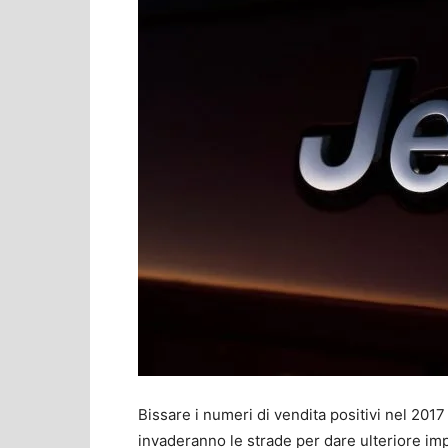
Bissare i numeri di vendita positivi nel 2017 
invaderanno le strade per dare ulteriore impet