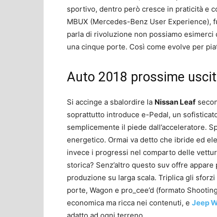
sportivo, dentro però cresce in praticità e c
MBUX (Mercedes-Benz User Experience), funz
parla di rivoluzione non possiamo esimerci 
una cinque porte. Così come evolve per piatt
Auto 2018 prossime uscite
Si accinge a sbalordire la
Nissan Leaf
secon
soprattutto introduce e-Pedal, un sofistica
semplicemente il piede dall’acceleratore. 
energetico. Ormai va detto che ibride ed el
invece i progressi nel comparto delle vettu
storica? Senz’altro questo suv offre appare
produzione su larga scala. Triplica gli sforzi
porte, Wagon e pro_cee’d (formato Shooting
economica ma ricca nei contenuti, e
Jeep W
adatto ad ogni terreno.