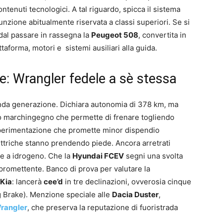
ontenuti tecnologici. A tal riguardo, spicca il sistema
ione abitualmente riservata a classi superiori. Se si
dal passare in rassegna la
Peugeot 508
, convertita in
aforma, motori e sistemi ausiliari alla guida.
: Wrangler fedele a sè stessa
da generazione. Dichiara autonomia di 378 km, ma
to marchingegno che permette di frenare togliendo
Sperimentazione che promette minor dispendio
ettriche stanno prendendo piede. Ancora arretrati
re a idrogeno. Che la
Hyundai FCEV
segni una svolta
 promettente. Banco di prova per valutare la
Kia
: lancerà
cee’d
in tre declinazioni, ovverosia cinque
 Brake). Menzione speciale alle
Dacia Duster
,
rangler
, che preserva la reputazione di fuoristrada