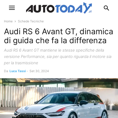
Home
Schede Tecniche
Audi RS 6 Avant GT, dinamica
di guida che fa la differenza
Audi RS 6 Avant GT mantiene le stesse specifiche della
versione Performance, sia per quanto riguarda il motore sia
per la trasmissione
Da
Luca Tassi
-
Set 30, 2024