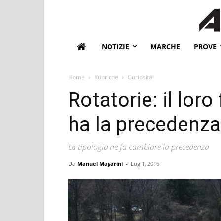
NOTIZIE
MARCHE
PROVE
Home
Rubriche
Curiosità
Rotatorie: il lor
ha la precedenza
La tipologia ne fa cambiare la precedenza
Da
Manuel Magarini
-
Lug 1, 2016