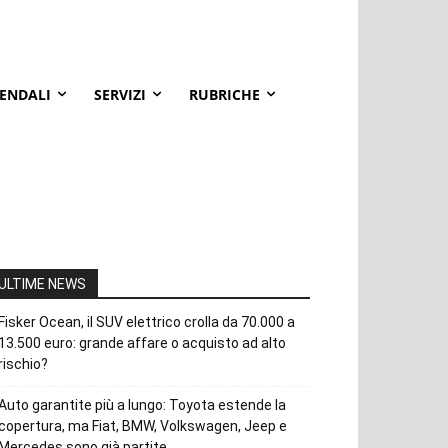
IENDALI
SERVIZI
RUBRICHE
ULTIME NEWS
Fisker Ocean, il SUV elettrico crolla da 70.000 a
13.500 euro: grande affare o acquisto ad alto
rischio?
Auto garantite più a lungo: Toyota estende la
copertura, ma Fiat, BMW, Volkswagen, Jeep e
Mercedes sono già partite