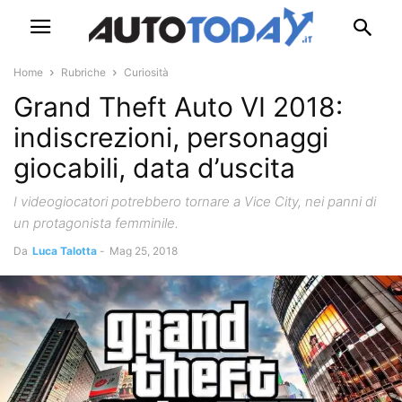
Home
Rubriche
Curiosità
Grand Theft Auto VI 2018:
indiscrezioni, personaggi
giocabili, data d’uscita
I videogiocatori potrebbero tornare a Vice City, nei panni di
un protagonista femminile.
Da
Luca Talotta
-
Mag 25, 2018