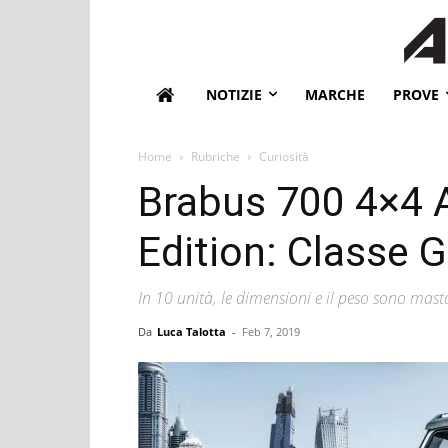
NOTIZIE
MARCHE
PROVE
Home
Rubriche
Curiosità
Brabus 700 4×4 
Edition: Classe 
In 10 unità, le dimensioni e il peso sono mast
Da
Luca Talotta
-
Feb 7, 2019