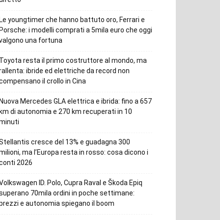
Le youngtimer che hanno battuto oro, Ferrari e
Porsche: i modelli comprati a 5mila euro che oggi
valgono una fortuna
Toyota resta il primo costruttore al mondo, ma
rallenta: ibride ed elettriche da record non
compensano il crollo in Cina
Nuova Mercedes GLA elettrica e ibrida: fino a 657
km di autonomia e 270 km recuperati in 10
minuti
Stellantis cresce del 13% e guadagna 300
milioni, ma l’Europa resta in rosso: cosa dicono i
conti 2026
Volkswagen ID. Polo, Cupra Raval e Škoda Epiq
superano 70mila ordini in poche settimane:
prezzi e autonomia spiegano il boom