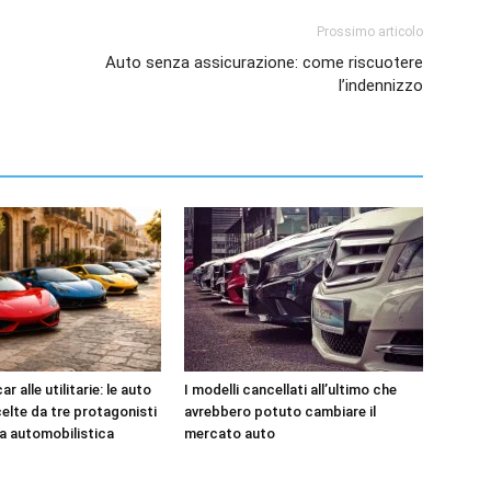
Prossimo articolo
Auto senza assicurazione: come riscuotere
l’indennizzo
r alle utilitarie: le auto
I modelli cancellati all’ultimo che
celte da tre protagonisti
avrebbero potuto cambiare il
ia automobilistica
mercato auto