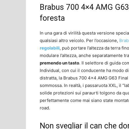
Brabus 700 4×4 AMG G63 Fin
foresta
In una gara di virilità questa versione spe
qualsiasi altro veicolo. Per l’occasione,
Brab
regolabili
, può portare l’altezza da terra fi
modulare l’altezza, anche separatamente tr
premendo un tasto
. Il selettore di guida 
Individual, con cui il conducente ha modo di
distratta, la Brabus 700 4×4 AMG G63 Final 
sommossa. In realtà, i passaruota XXL, il “lab
solide protezioni sui paraurti tolgono da qua
perfettamente come mai siano state mont
road.
Non svegliar il can che d