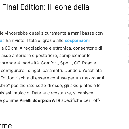
al Edition: il leone della
ciale vincerebbe quasi sicuramente a mani basse con
us
ha rivisto il telaio: grazie alle
sospensioni
no a 60 cm. A regolazione elettronica, consentono di
a asse anteriore e posteriore, semplicemente
comprende 4 modalità: Comfort, Sport, Off-Road e
 configurare i singoli parametri. Dando un’occhiata
Edition rischia di essere confusa per un mezzo anti-
bro” posizionato sotto di esso, gli skid plates e le
lsiasi impiccio. Date le circostanze, si capisce
ate gomme
Pirelli Scorpion ATR
specifiche per l’off-
orme