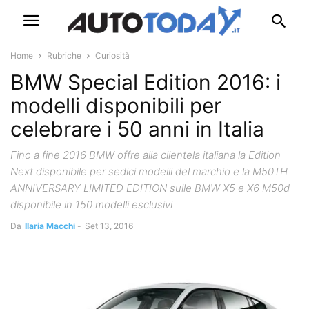
Home
Rubriche
Curiosità
BMW Special Edition 2016: i
modelli disponibili per
celebrare i 50 anni in Italia
Fino a fine 2016 BMW offre alla clientela italiana la Edition
Next disponibile per sedici modelli del marchio e la M50TH
ANNIVERSARY LIMITED EDITION sulle BMW X5 e X6 M50d
disponibile in 150 modelli esclusivi
Da
Ilaria Macchi
-
Set 13, 2016