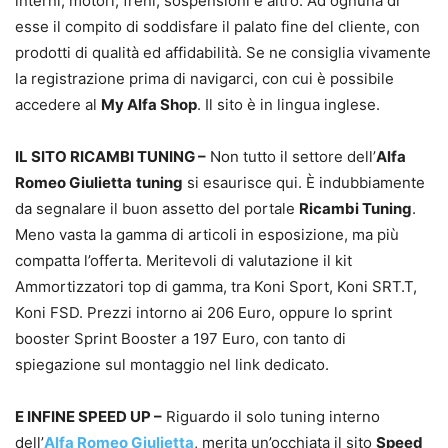
interni, motori, freni, sospensioni e altro. Ad ognuna di
esse il compito di soddisfare il palato fine del cliente, con
prodotti di qualità ed affidabilità. Se ne consiglia vivamente
la registrazione prima di navigarci, con cui è possibile
accedere al
My Alfa Shop
. Il sito è in lingua inglese.
IL SITO RICAMBI TUNING –
Non tutto il settore dell’
Alfa
Romeo Giulietta
tuning
si esaurisce qui. È indubbiamente
da segnalare il buon assetto del portale
Ricambi Tuning
.
Meno vasta la gamma di articoli in esposizione, ma più
compatta l’offerta. Meritevoli di valutazione il kit
Ammortizzatori top di gamma, tra Koni Sport, Koni SRT.T,
Koni FSD. Prezzi intorno ai 206 Euro, oppure lo sprint
booster Sprint Booster a 197 Euro, con tanto di
spiegazione sul montaggio nel link dedicato.
E INFINE SPEED UP –
Riguardo il solo tuning interno
dell’
Alfa Romeo Giulietta
, merita un’occhiata il sito
Speed