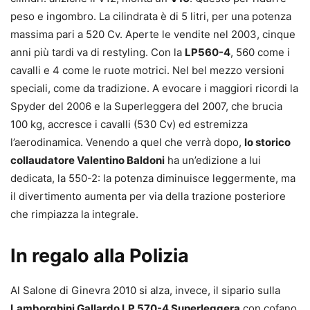
peso e ingombro. La cilindrata è di 5 litri, per una potenza
massima pari a 520 Cv. Aperte le vendite nel 2003, cinque
anni più tardi va di restyling. Con la
LP560-4
, 560 come i
cavalli e 4 come le ruote motrici. Nel bel mezzo versioni
speciali, come da tradizione. A evocare i maggiori ricordi la
Spyder del 2006 e la Superleggera del 2007, che brucia
100 kg, accresce i cavalli (530 Cv) ed estremizza
l’aerodinamica. Venendo a quel che verrà dopo,
lo storico
collaudatore Valentino Baldoni
ha un’edizione a lui
dedicata, la 550-2: la potenza diminuisce leggermente, ma
il divertimento aumenta per via della trazione posteriore
che rimpiazza la integrale.
In regalo alla Polizia
Al Salone di Ginevra 2010 si alza, invece, il sipario sulla
Lamborghini Gallardo LP 570-4 Superleggera
con cofano