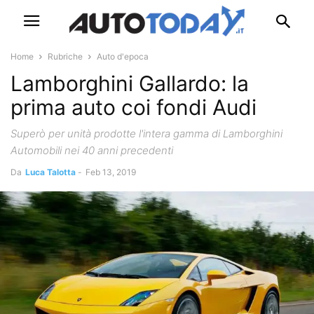
Home
Rubriche
Auto d'epoca
Lamborghini Gallardo: la
prima auto coi fondi Audi
Superò per unità prodotte l'intera gamma di Lamborghini
Automobili nei 40 anni precedenti
Da
Luca Talotta
-
Feb 13, 2019