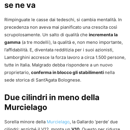
se ne va
Rimpinguate le casse dai tedeschi, si cambia mentalità. In
precedenza non aveva mai pianificato una crescita così
scrupolosamente. Un salto di qualità che
incrementa la
gamma
(a tre modelli), la qualità e, non meno importante,
l’affidabilità. E, diventata redditizia per i suoi azionisti,
Lamborghini accresce la forza lavoro a circa 1.500 persone,
tutte in Italia. Malgrado debba rispondere a un nuovo
proprietario,
conferma in blocco gli stabilimenti
nella
sede storica di Sant’Agata Bolognese.
Due cilindri in meno della
Murcielago
Sorella minore della
Murcielago
, la Gallardo ‘perde’ due
cilindri: anziché il V12, monta un
V10
. Questo per ridurre